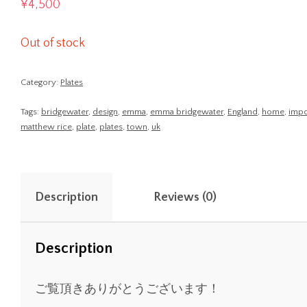
¥
4,500
Out of stock
Category:
Plates
Tags:
bridgewater
,
design
,
emma
,
emma bridgewater
,
England
,
home
,
impo
matthew rice
,
plate
,
plates
,
town
,
uk
Description
Reviews (0)
Description
ご覧頂きありがとうございます！